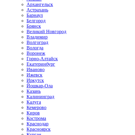
Архангельск
Астрахань
Барнаул
Белгород
Брянск
Великий Новгород
Владимир
Волгоград
Вологда
Воронеж
Горно-Алтайск
Екатеринбург
Иваново
Ижевск
Иркутск
Йошкар-Ола
Казань
Калининград
Калуга
Кемерово
Киров
Кострома
Краснодар
Красноярск
Курган