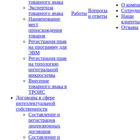
товарного знака
О компа
Экспертиза
Вопросы
Сотрудн
товарного знака
Работы
и ответы
Наши
Наименование
клиенты
мест
Отзывы
происхождения
товаров
Регистрация прав
на программу для
ЭВМ
Регистрация прав
на топологию
интегральной
микросхемы
Внесение
товарного знака в
ТРОИС
Договоры в сфере
интеллектуальной
собственности
Составление и
регистрация
лицензионных
договоров
Составление и